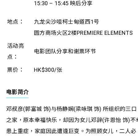
15:30 – 15:45 映后分享
地点：
九龙尖沙咀柯士甸道西1号
圆方商场火区2楼PREMIERE ELEMENTS
活动亮
电影团队分享和谢票环节
点：
票价：
HK$300/张
电影简介
邓叔彦(郭富城 饰)与杨静娴(梁咏琪 饰) 所组织的三口
之家，原本幸福快乐，却因为女儿邓辞(许恩怡 饰)不
患上重症，家庭因此遭逢巨变。为照顾女儿，二人必