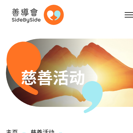
网上商店
捐助支持
参加义工
跳到内容（按回车键）
A
A
EN
繁
简
A
慈善活动
主页
本会服务
主页
慈善活动