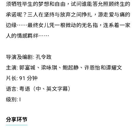
须牺牲毕生的梦想和自由，试问谁能答允照顾终生的
承诺呢？三人在坚持与放弃之间挣扎，游走爱与痛的
边缘⋯⋯最终女儿凭一根微动的无名指，连系着一家
人的情感羁绊⋯⋯
导演及编剧: 孔令政
主演: 郭富城、梁咏琪、鲍起静、许恩怡和谭耀文
片长: 91 分钟
语言: 粤语（中、英文字幕）
级別: I
分享环节