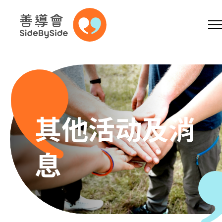
网上商店
捐助支持
参加义工
跳到内容（按回车键）
A
A
EN
繁
简
A
其他活动及消
息
主页
本会服务