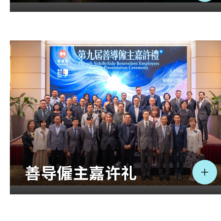
善导僱主嘉许礼