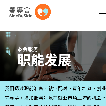
网上商店
捐助支持
参加义工
跳到内容（按回车键）
A
A
EN
繁
简
A
本会服务
职能发展
主页
我们透过职前准备、就业配对、青年培育、创
本会服务
辅导等，增加服务对象在就业市场上流的机会