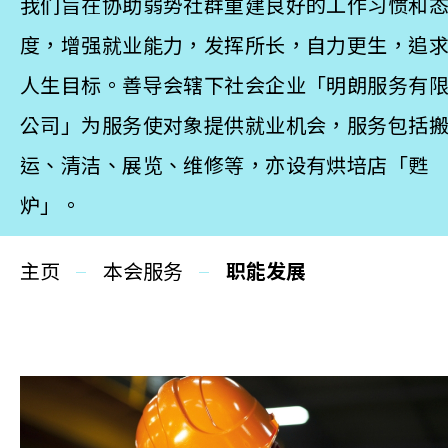
更生同行
我们旨在协助弱势社群重建良好的工作习惯和
度，增强就业能力，发挥所长，自力更生，追
精神健康
人生目标。善导会辖下社会企业「明朗服务有
职能发展
公司」为服务使对象提供就业机会，服务包括
社区教育
运、清洁、展览、维修等，亦设有烘培店「甦
多元共融
炉」。
社区连系
主页
本会服务
职能发展
同你讲故事
慈善活动
其他活动及消息