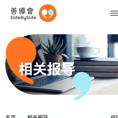
网上商店
捐助支持
参加义工
跳到内容（按回车键）
A
A
EN
繁
简
A
相关报导
主页
本会服务
主页
相关报导
返