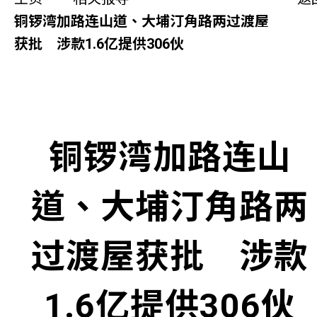
同你讲故事
铜锣湾加路连山道、大埔汀角路两过渡屋
获批 涉款1.6亿提供306伙
慈善活动
其他活动及消息
相关报导
铜锣湾加路连山
关于本会
道、大埔汀角路两
联络我们
过渡屋获批 涉款
1.6亿提供306伙