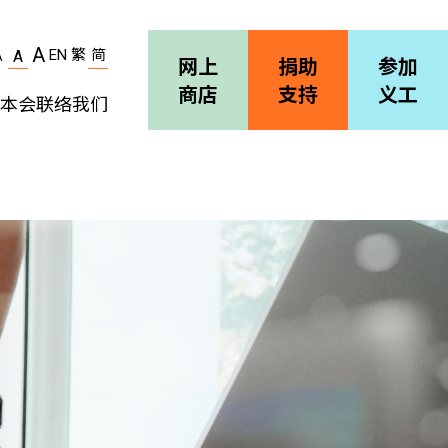
A
EN
繁
简
A
A
网上
捐助
参加
商店
支持
义工
本会
联络我们
机构简介
善导会刊物
职位空缺
招标通告