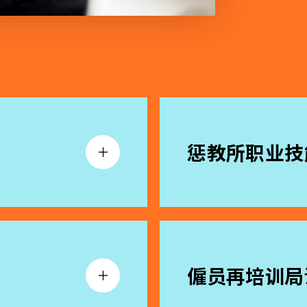
惩教所职业技
僱员再培训局