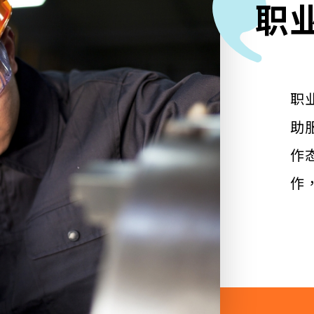
职
职
助
作
作