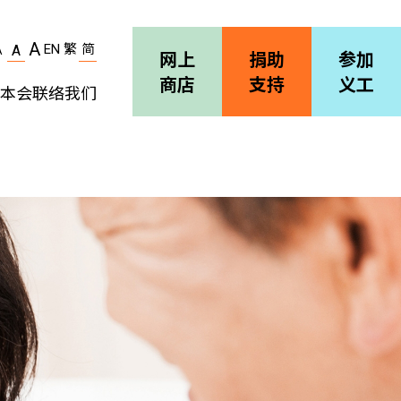
A
EN
繁
简
A
A
网上
捐助
参加
商店
支持
义工
本会
联络我们
机构简介
善导会刊物
职位空缺
招标通告