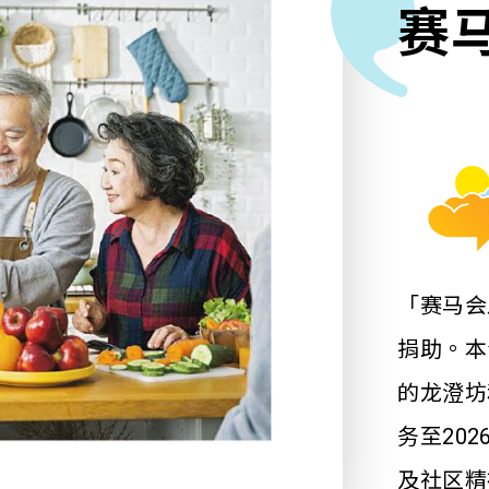
赛
「赛马会
捐助。本
的龙澄坊
务至20
及社区精