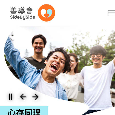
同心同行
跳到內容（按回車鍵）
曲/編曲：謝大順
監製：謝大順 / 鄧健泓
網上商店
捐助支持
參加義工
A
A
EN
繁
简
A
心存同理