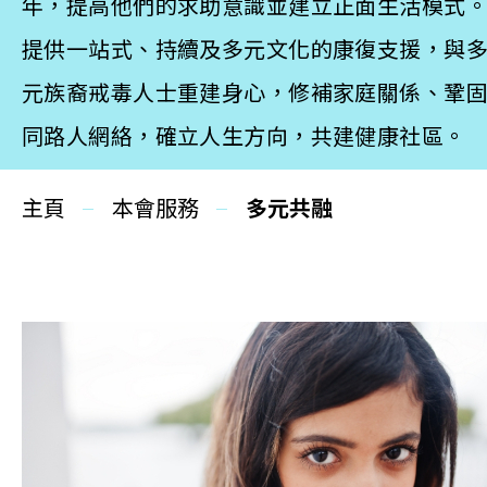
更生同行
年，提高他們的求助意識並建立正面生活模式
提供一站式、持續及多元文化的康復支援，與
精神健康
元族裔戒毒人士重建身心，修補家庭關係、鞏
職能發展
同路人網絡，確立人生方向，共建健康社區。
社區教育
主頁
本會服務
多元共融
多元共融
社區連繫
同你講故事
慈善活動
其他活動及消息