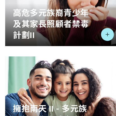
高危多元族裔青少年
相關報導
及其家長照顧者禁毒
關於本會
計劃II
聯絡我們
擁抱南天 II - 多元族