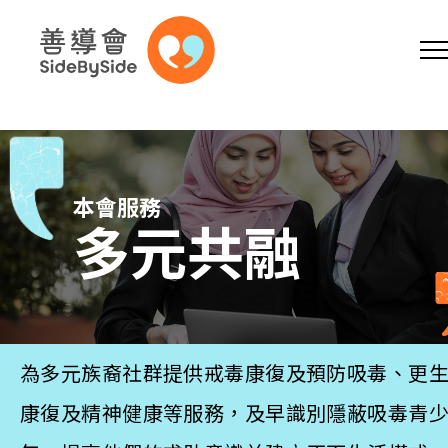
網上商店
捐助支持
參加義工
跳到內容（按回車鍵）
A
A
EN
繁
简
A
本會服務
多元共融
主頁
為多元族裔社群提供戒毒康復及預防吸毒、更
本會服務
康復及精神健康等服務，及早識別隱蔽吸毒青