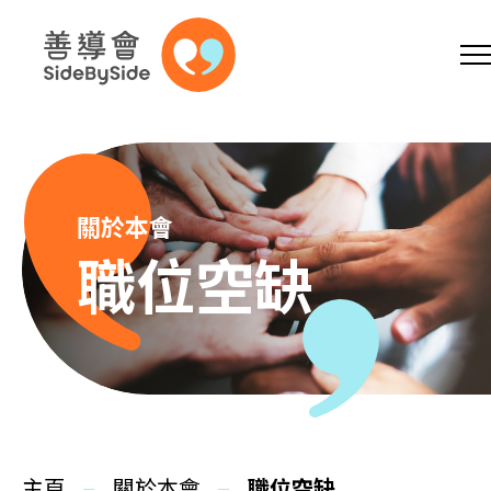
網上商店
捐助支持
參加義工
跳到內容（按回車鍵）
A
A
EN
繁
简
A
關於本會
職位空缺
主頁
本會服務
主頁
關於本會
職位空缺