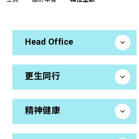
同你講故事
慈善活動
Head Office
其他活動及消息
相關報導
更生同行
關於本會
機構簡介
精神健康
善導會刊物
職位空缺