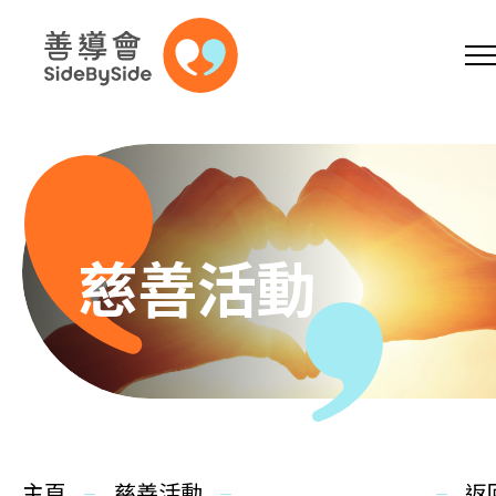
網上商店
捐助支持
參加義工
跳到內容（按回車鍵）
A
A
EN
繁
简
A
慈善活動
主頁
本會服務
主頁
慈善活動
返