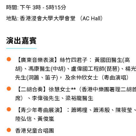
時間: 下午 3時 - 5時15分
地點: 香港浸會大學大學會堂 （AC Hall）
演出嘉賓
【廣東音樂表演】絲竹四君子︰ 黃國田醫生(高
胡)、馮康醫生(中胡)、盧偉國工程師(琵琶)、楊
先生(洞簫、笛子)， 及余仲欣女士（粵曲演唱）
【二胡合奏】徐慧女士**（香港中樂團署理二胡
席）、李偉強先生、梁裕龍醫生
【青少年粵曲展演】：蕭晞橦、蕭浠殷、陳筱莹
陸弘信、黃俊嵐
香港兒童合唱團