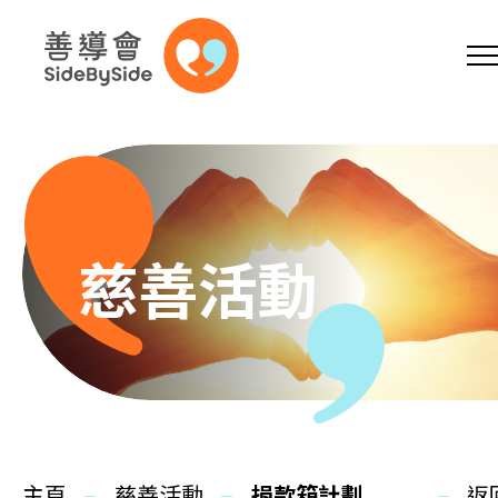
網上商店
捐助支持
參加義工
跳到內容（按回車鍵）
A
A
EN
繁
简
A
慈善活動
主頁
本會服務
主頁
慈善活動
捐款箱計劃
返