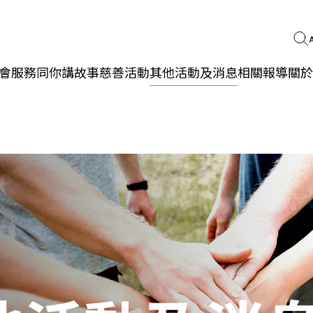
會服務
同你講故事
慈善活動
其他活動及消息
相關報導
關於
更生同行
精神健康
職能發展
社區教育
多元共融
社區連繫