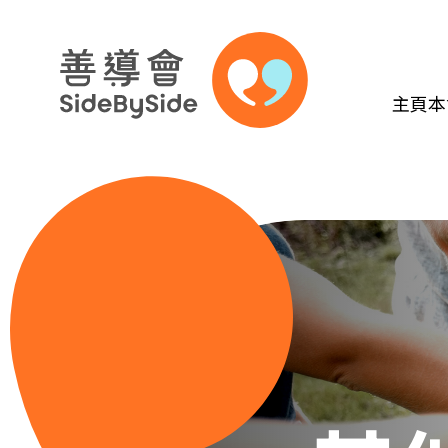
主頁
本
跳到內容（按回車鍵）