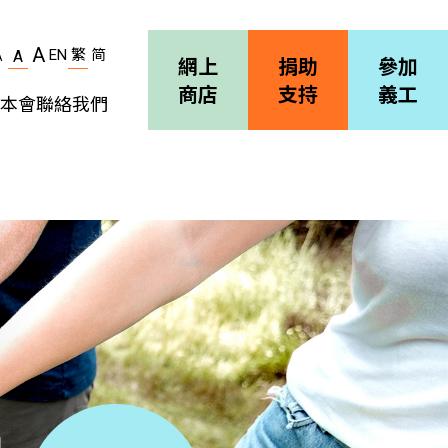
A
EN
繁
简
A
A
網上
捐助
參加
商店
支持
義工
本會
聯絡我們
機構簡介
善導會刊物
職位空缺
招標通告