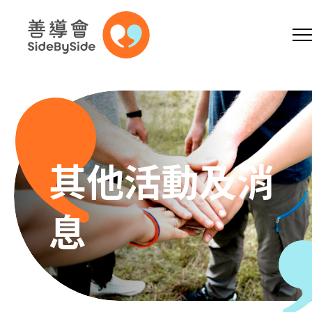
網上商店
捐助支持
參加義工
跳到內容（按回車鍵）
A
A
EN
繁
简
A
其他活動及消
息
主頁
本會服務