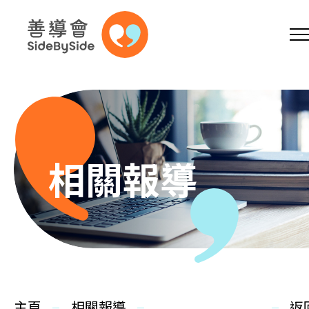
網上商店
捐助支持
參加義工
跳到內容（按回車鍵）
A
A
EN
繁
简
A
相關報導
主頁
本會服務
主頁
相關報導
返