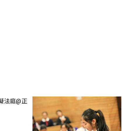
擬法庭@正