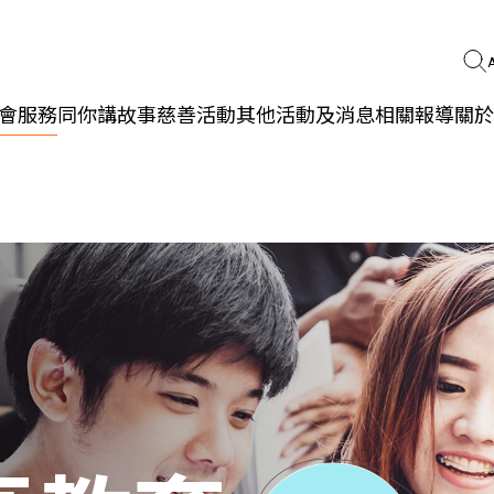
會服務
同你講故事
慈善活動
其他活動及消息
相關報導
關於
更生同行
精神健康
職能發展
社區教育
多元共融
社區連繫