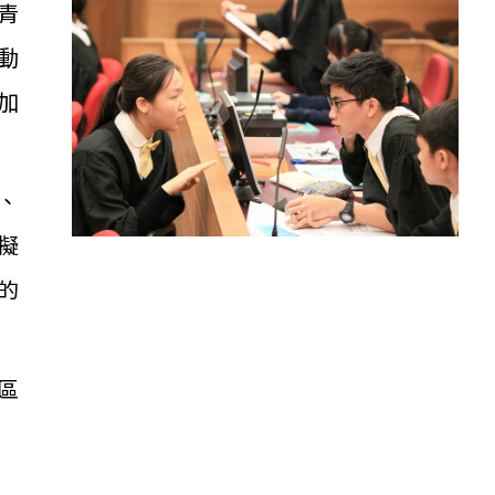
青
動
加
、
擬
的
區