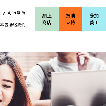
A
EN
繁
简
A
A
網上
捐助
參加
商店
支持
義工
本會
聯絡我們
機構簡介
善導會刊物
職位空缺
招標通告