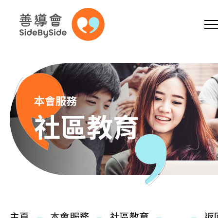
網上商店
捐助支持
參加義工
跳到內容（按回車鍵）
A
A
EN
繁
简
A
本會服務
社區教育
主頁
本會服務
主頁
本會服務
社區教育
返