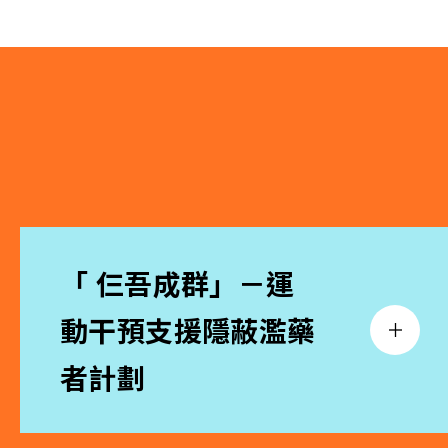
「 仨吾成群」－運
動干預支援隱蔽濫藥
者計劃