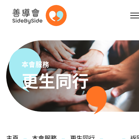
網上商店
捐助支持
參加義工
跳到內容（按回車鍵）
A
A
EN
繁
简
A
本會服務
更生同行
主頁
本會服務
主頁
本會服務
更生同行
返