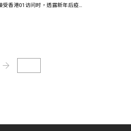
 接受香港01访问时，透露新年后疫
活动相继取消，令其收入大减，惟
工作不多。作为社企，明朗公司希
安排了Roy担任司机和搬运的短暂性
眉之急。然而疫情的影响长远，市
，社企又如何捱过疫境?