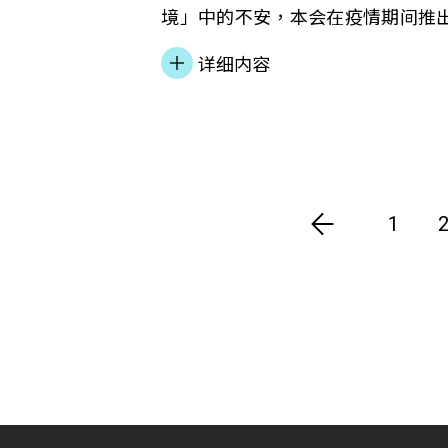
境」中的不安，本会在疫情期间推
服务，免费借出益智玩具予基层家
详细内容
「放电」，玩乐之中学习，也减轻
促进亲子关係。
1