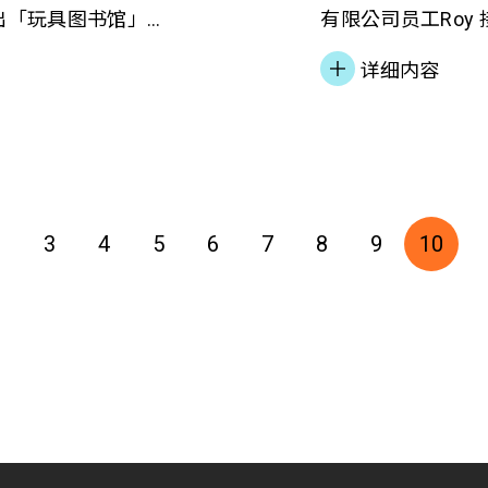
出「玩具图书馆」
有限公司员工Roy
庭，让小朋友在家
情爆发，各大展览
详细内容
照顾者的压力，並
更生人士可选择的
望维持员工生计，
岗位，冀解决其燃
道非短时间可恢復
2
3
4
5
6
7
8
9
10