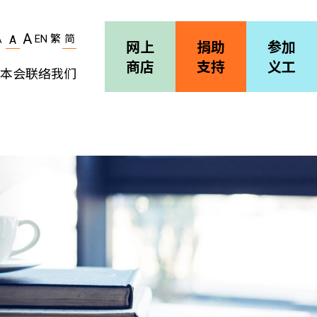
A
EN
繁
简
A
A
网上
捐助
参加
商店
支持
义工
本会
联络我们
机构简介
善导会刊物
职位空缺
招标通告