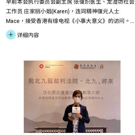
早前本会执行委员会副主席 张復炽医生、龙澄坊社会
工作员 庄家丽小姐(Karen)，连同精神復元人士
Mace，接受香港有缐电视《小事大意义》的访问。
Mace 早期患有躁狂抑郁症，面对人生的低谷。后来
详细内容
她获转介往龙澄坊参加艺术活动，情绪得以舒缓，甚
至成为「真人图书馆」分享者，用自身经歷鼓励身边
人。