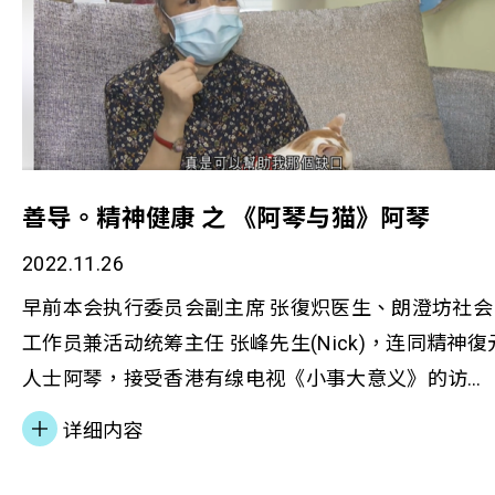
善导。精神健康 之 《阿琴与猫》阿琴
2022.11.26
早前本会执行委员会副主席 张復炽医生、朗澄坊社会
工作员兼活动统筹主任 张峰先生(Nick)，连同精神復
人士阿琴，接受香港有缐电视《小事大意义》的访
问。十几年前阿琴确诊癌症，失去自我照顾能力，人
详细内容
生顿感失去希望，最后患上抑郁症。后来，她获转介
往朗澄坊接受服务，成为猫猫义工，令她重拾自信，