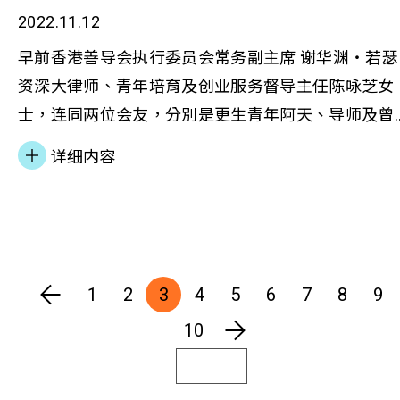
2022.11.12
早前香港善导会执行委员会常务副主席 谢华渊‧若瑟
资深大律师、青年培育及创业服务督导主任陈咏芝女
士，连同两位会友，分別是更生青年阿天、导师及曾
受资助创业青年Cherrie，接受香港有缐电视《小事大
详细内容
意义》的访问。在本会职业发展服务的协助下，阿天
遇上爱心僱主Fan，得以发挥所长，改写人生。而
Cherrie幸好获得「青年发展基金」资助，以实践开美
容店的梦想。
1
2
3
4
5
6
7
8
9
10