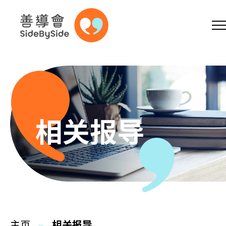
网上商店
捐助支持
参加义工
跳到内容（按回车键）
A
A
EN
繁
简
A
相关报导
主页
本会服务
主页
相关报导