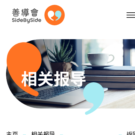
网上商店
捐助支持
参加义工
跳到内容（按回车键）
A
A
EN
繁
简
A
相关报导
主页
本会服务
主页
相关报导
返