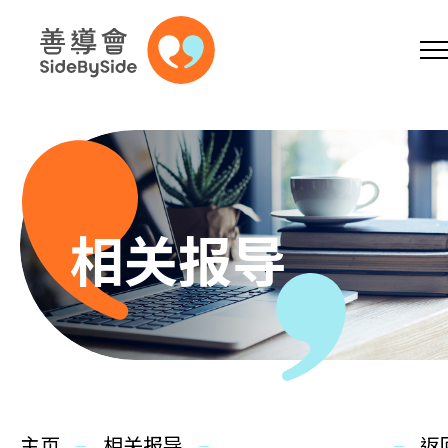
网上商店
捐助支持
参加义工
跳到内容（按回车键）
A
A
EN
繁
简
A
相关报导
主页
本会服务
主页
相关报导
返