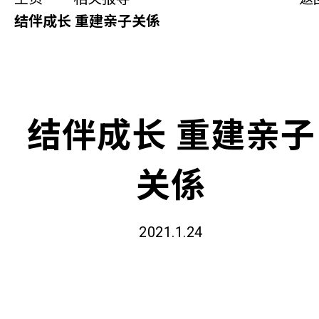
同你讲故事
结伴成长 重建亲子关係
慈善活动
其他活动及消息
结伴成长 重建亲子
相关报导
关係
关于本会
联络我们
2021.1.24