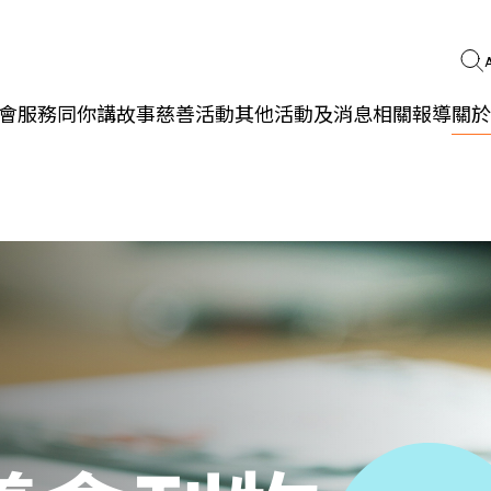
會服務
同你講故事
慈善活動
其他活動及消息
相關報導
關於
更生同行
精神健康
職能發展
社區教育
多元共融
社區連繫