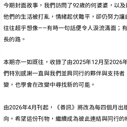
今期封面故事，我們訪問了
92
歲的何婆婆，以及
他們的生活被打亂，情緒起伏難平，卻仍努力讓
往往超乎想像
——
有時一句話便令人淚流滿面；
長的路。
本期亦一如既往，收錄了由
2025
年
12
月至
2026
們特別感謝一直與我們並肩同行的夥伴與支持者
變，也學會在改變中尋找新的可能。
由
2026
年
4
月刊起，《善訊》將改為每四個月出
向。希望這份刊物，繼續成為彼此連結與同行的