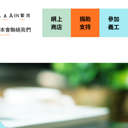
A
EN
繁
简
A
A
網上
捐助
參加
商店
支持
義工
本會
聯絡我們
機構簡介
善導會刊物
職位空缺
招標通告