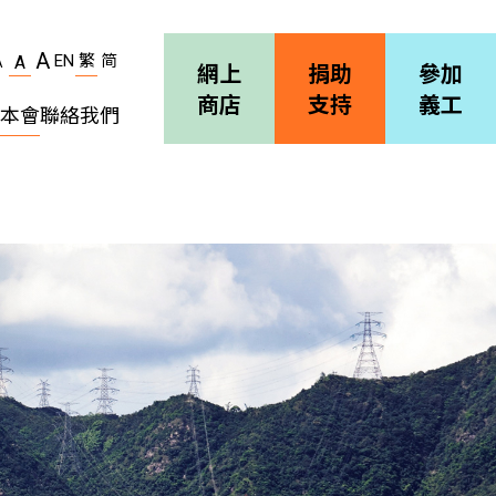
A
EN
繁
简
A
A
網上
捐助
參加
商店
支持
義工
本會
聯絡我們
機構簡介
善導會刊物
職位空缺
招標通告