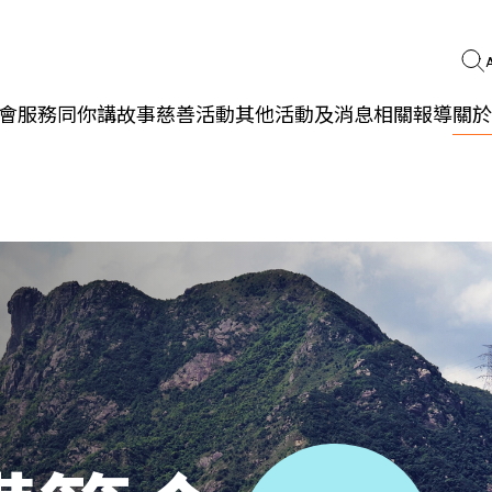
會服務
同你講故事
慈善活動
其他活動及消息
相關報導
關於
更生同行
精神健康
職能發展
社區教育
多元共融
社區連繫