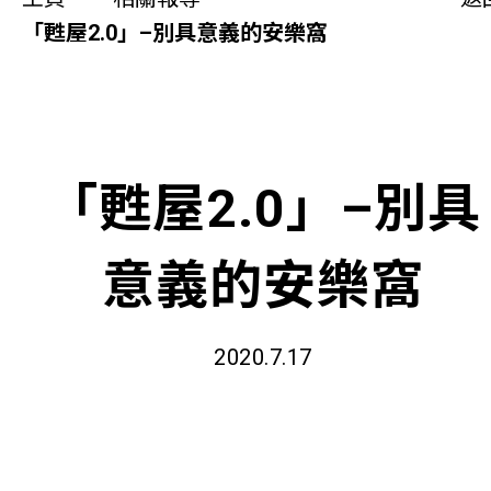
同你講故事
「甦屋2.0」–別具意義的安樂窩
慈善活動
其他活動及消息
「甦屋2.0」–別具
相關報導
意義的安樂窩
關於本會
聯絡我們
2020.7.17