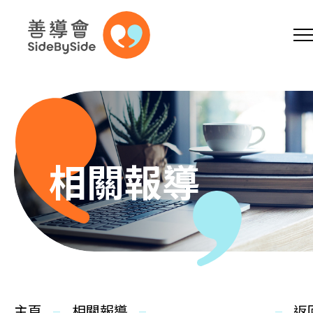
網上商店
捐助支持
參加義工
跳到內容（按回車鍵）
A
A
EN
繁
简
A
相關報導
主頁
本會服務
主頁
相關報導
返