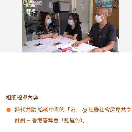
相關報導內容︰
跨代共融 給老中青的「家」 @ 社聯社會房屋共享
計劃 – 香港善導會「甦屋2.0」