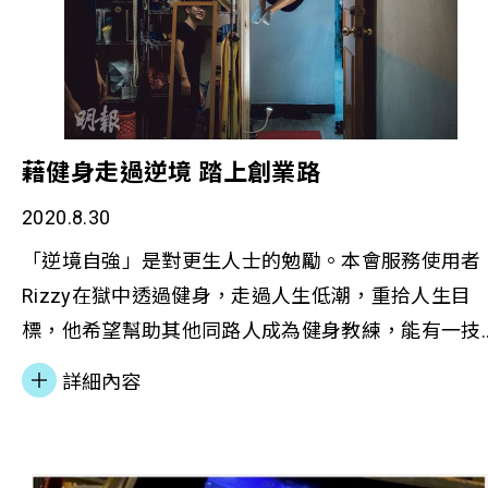
藉健身走過逆境 踏上創業路
2020.8.30
「逆境自強」是對更生人士的勉勵。本會服務使用者
Rizzy在獄中透過健身，走過人生低潮，重拾人生目
標，他希望幫助其他同路人成為健身教練，能有一技
之長﹔他計劃申請資金建立由更生人士組成的教練團
詳細內容
隊，在全港各區公園推廣健身。 Rizzy聯同本會港康
督導主任謝紀良和「恒生青年前路探索計劃」的社工
林靄彤接受《明報》訪問，分享更生人士改過遷善的