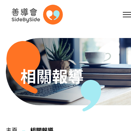
網上商店
捐助支持
參加義工
跳到內容（按回車鍵）
A
A
EN
繁
简
A
相關報導
主頁
本會服務
主頁
相關報導