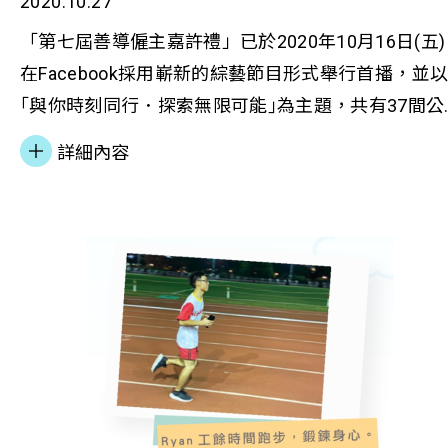
2020.10.27
「第七屆善導僱主嘉許禮」已於2020年10月16日(五)
在Facebook採用嶄新的綜藝節目形式舉行首播，並
｢與你時刻同行．探索無限可能｣為主題，共有37間公
司獲提名及選出20位「新晉」、「傑出」及「卓越」
詳細內容
善導僱主，更增設 ｢伴你同行–RunTogether
Challenge｣ 網上挑戰活動以宣揚同行精神，藉此呼籲
更多僱主加入。 會友明珠與阿強在訪問中感謝僱主不
單提供穩定工作及收入，最重要的是讓他們可以重新
接納自己，改善人際關係，重拾自尊。