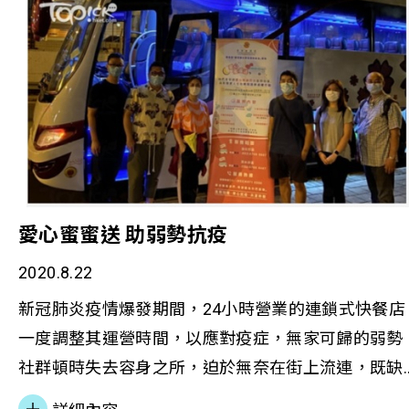
挑戰，本會如何協助他們融入社會。
愛心蜜蜜送 助弱勢抗疫
2020.8.22
新冠肺炎疫情爆發期間，24小時營業的連鎖式快餐店
一度調整其運營時間，以應對疫症，無家可歸的弱勢
社群頓時失去容身之所，迫於無奈在街上流連，既缺
乏防疫裝備，且擔心個人財物被盜。 香港善導會5月