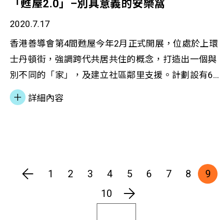
「甦屋2.0」–別具意義的安樂窩
2020.7.17
香港善導會第4間甦屋今年2月正式開展，位處於上環
士丹頓街，強調跨代共居共住的概念，打造出一個與
別不同的「家」，及建立社區鄰里支援。計劃設有6
住宅單位，為老中青三代的獨居人士提供24個住宿名
詳細內容
額。除更生人士外，對象更擴展至不同背景人士，包
括家外青年及復元人士等。 本會總幹事李淑慧女士聯
同兩名住客Wendy和標叔接受《社聯頻道》訪問，內
容豐富，除介紹服務詳情及計劃概念外，兩位住客亦
分享日常生活點滴。
1
2
3
4
5
6
7
8
9
10