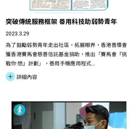
突破傳統服務框架 善用科技助弱勢青年
2023.3.29
為了鼓勵弱勢青年走出社區，拓展眼界，香港善導會
獲香港賽馬會慈善信託基金捐助，推出「賽馬會『挑
戰你·想』計劃」，善用手機應用程式
「YouChallenge」主動連繫弱勢青年，以遊戲為媒
詳細內容
介，讓他們於現實生活中完成任務，賺取分數以獲得
不同體驗機會或獎勵，從而建立正面人生。 兩名挑戰
者 - 更生人士Kim與弱勢青年梓豪，聯同計劃主管陳
芝和研究及發展督導主任劉卡諾接受《香港經濟日
報》訪問，分享如何善用科技與弱勢青年溝通，並協
助他們從任務中確立人生目標，將興趣發展成事業