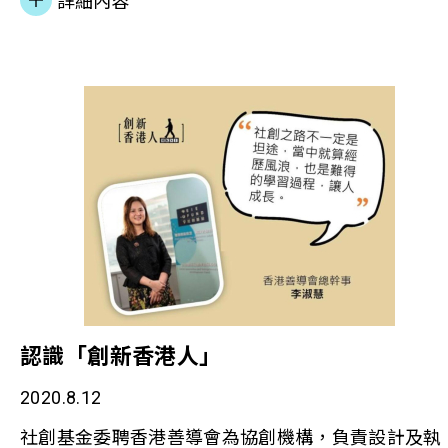
詳細內容
賽馬會「新冠肺炎緊急援助基金」津助，於九龍西推
出「愛心蜜蜜送」短暫外展服務，安排旅遊巴走訪油
尖旺及深水埗一帶，為露宿者提供流動休息站及適切
的支援。 本會總幹事李淑慧女士聯同督導主任黃恩澤
和活動助理Kevin接受《Topick》訪問，除介紹服務
情及計劃概念外，更分享外展時難忘經歷。
認識「創新香港人」
2020.8.12
社創基金委聘香港善導會為協創機構，負責設計及執