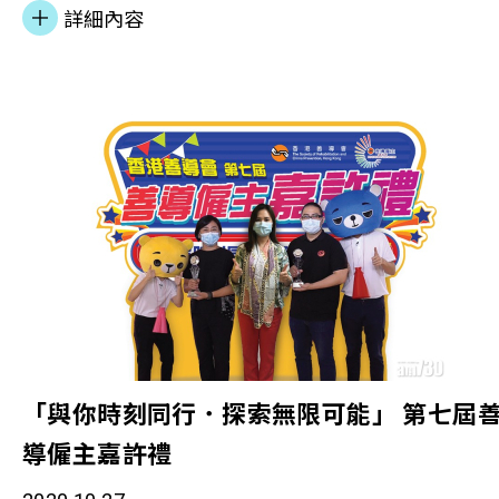
主動連繫青年，鼓勵弱勢青年於現實生活中完成任
詳細內容
務，挑戰自我，賺取分數以獲得不同體驗和機會，從
而建立正面人生。「YouChallenge」推出至今，累計
超過千人登記使用，建立逾600個挑戰任務。 《香港
01》訪問其中一位挑戰者K（化名）及計劃主管陳詠
芝，分享K如何從任務中發掘自身優勢，走過人生低
潮，重建一個正面的身份及自我形象。
「與你時刻同行．探索無限可能」 第七屆
導僱主嘉許禮