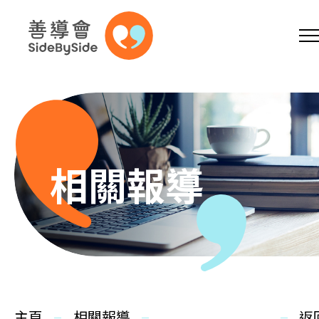
網上商店
捐助支持
參加義工
跳到內容（按回車鍵）
A
A
EN
繁
简
A
相關報導
主頁
本會服務
主頁
相關報導
返