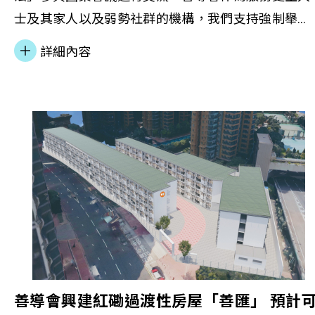
士及其家人以及弱勢社群的機構，我們支持強制舉
報，並以本會的專業，用不同的角度關注虐兒問題—
詳細內容
包括推動施虐者更生康復及重整家庭價值觀的重要
性；透過研究罪行成因，提倡預防重複犯案；並從兒
童的角度及需要，重建健康的家庭更是關鍵。這些倡
議在草擬立法的過程是少被提及，但這些方面的考量
及配套實為重要。本會感謝香港救助兒童會的邀請，
期望與各持份者緊密協作，讓兒童能為自己的需要及
感受發聲，建立自在共融的社區。 相關報導，歡迎
擊閱讀： 強制舉報虐兒機制料年內交至立法會 民建
聯倡加入探訪計劃(香港01) 《強制舉報虐兒機制立
法》圓桌會議直播(YouTube葛珮帆EQ) RTHK3
Educators nervous about abuse reporting
善導會興建紅磡過渡性房屋「善匯」 預計
law (RTHK3) Audio link