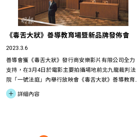
《毒舌大狀》善導教育場暨新品牌發佈會
2023.3.6
善導會獲《毒舌大狀》發行商安樂影片有限公司全力
支持，在3月4日於電影主要拍攝場地前北九龍裁判法
院「一號法庭」內舉行放映會《毒舌大狀》善導教育
場暨新品牌發佈會。映後分享環節有幸邀得電影導演
詳細內容
吳煒倫先生、演員栢天男先生、麥子雲先生及法律顧
問鍾凱婷大律師與本會代表進行「法律對法律」深度
交流。放映會後有導賞團與參加者重溫法院昔日風
光，並率先參觀未來全港首間「普及司法教育中