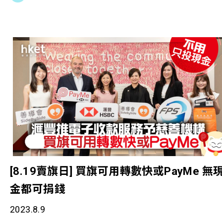
社群身心健康，為了進一步改善基層醫療服務的成
效，早前透過問卷調查了解基層社群的實際健康狀
況。調查結果於今日正式發布，善導會亦針對調查結
果及個案分享提出政策建議。 調查於2021年12月至
2023年2月期間進行，共訪問1,156名年齡15歲或以
的特定基層群組，目標對象主要為︰更生人士、精神
復元人士及多元族裔人士，結果顯示受訪者均面對不
同程度身體及精神健康問題。 調查發現，受訪者的
重指標 (BMI) 呈兩極化，[1]較一般人士出現過輕情況
高出超過五成，而二級肥胖則較一般人士更高出八成
半。有三成受訪者表示沒有高血壓病史，但在血壓檢
[8.19賣旗日] 買旗可用轉數快或PayMe 無
查時卻出現血壓升高的情況；當中，多元族裔人士的
金都可捐錢
比率更是一般人士的五倍多，情況令人擔憂。此外，
2023.8.9
受訪者過去一個月沒有進行任何體能活動的比率比一