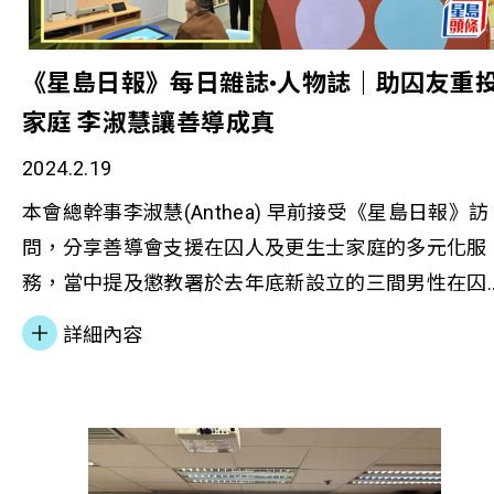
《星島日報》每日雜誌•人物誌｜助囚友重
家庭 李淑慧讓善導成真
2024.2.19
本會總幹事李淑慧(Anthea) 早前接受《星島日報》訪
問，分享善導會支援在囚人及更生士家庭的多元化服
務，當中提及懲教署於去年底新設立的三間男性在囚
人士親子中心，以及本會「藍巴士賽馬會結伴成長計
詳細內容
劃」的服務理念和內容；亦簡介了本會兩個過渡性房
屋及「賽馬會箕寓」 項目，以加強社區連繫，回應社
會訴求。 Anthea在訪問中分享了自身的成長經歷，
及多年的社會服務經驗；讓我們繼續一起用心聆聽，