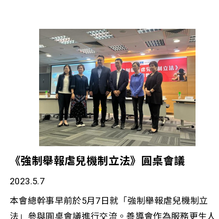
與服務使用者建立了信任。如果能在服務中加入醫護
成為「被告」，而是看到人生不同的可能性。 歡迎
元素，可以更精準地為有需要的基層社群提供適切的
擊閱讀相關報導： 改過的機會 善導會總幹事李淑慧
健康管理服務，及早識別在調查數據上高風險人士，
(星島日報)
並精準地作適度介入及個案跟進；冀能減少當事人卻
步心態，同時節省時間和資源，提升成本效益，達致
鞏固基層社群身心健康和減輕基層醫療負擔的多贏果
效。」 [1] 一般人士根據衞生署二零二零年度人口健
康調查所得。
https://www.chp.gov.hk/tc/features/37474.html
《強制舉報虐兒機制立法》圓桌會議
2023.5.7
本會總幹事早前於5月7日就「強制舉報虐兒機制立
法」參與圓桌會議進行交流。善導會作為服務更生人