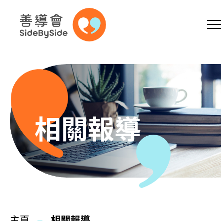
網上商店
捐助支持
參加義工
跳到內容（按回車鍵）
A
A
EN
繁
简
A
相關報導
主頁
本會服務
主頁
相關報導