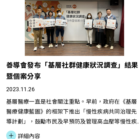
與社會上有需要的一群同心同行，實現「自在共
融」。 (圖片來源：星島日報) 歡迎點擊閱讀相關報
導：每日雜誌•人物誌｜助囚友重投家庭 李淑慧讓善
成真(星島日報)
善導會發布「基層社群健康狀況調查」結果
暨個案分享
2023.11.26
基層醫療一直是社會關注重點。早前，政府在《基層
醫療健康藍圖》的框架下推出「慢性疾病共同治理先
導計劃」，鼓勵市民及早預防及管理高血壓等慢性疾
病，以減輕醫療健康服務負擔。善導會一向關注基層
詳細內容