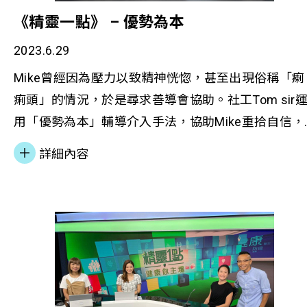
防重犯小組，為阿強提供結合輔導及健康生活管理的
《精靈一點》 – 優勢為本
運動綜合支援服務。阿強發現持續的運動訓練大大提
升了他的自律及自控能力，讓他可以自主地重新建立
2023.6.29
積極的人生態度。此外，阿強認為，社會服務若能同
Mike曾經因為壓力以致精神恍惚，甚至出現俗稱「瘌
時附設有健康生活管理支援，可以為原本較被動但健
痢頭」的情況，於是尋求善導會協助。社工Tom sir
康又較高危的服務使用者提供誘因，催化他們願意參
用「優勢為本」輔導介入手法，協助Mike重拾自信，
與包括健康檢查和維持運動習慣的一站式輔導服務；
由長者魔術班開始，讓他發揮所長。今日Mike臉上多
詳細內容
這樣便不需要分散尋找和協調不同資源，有助於他維
了笑容，培養良好生活習慣！在此呼籲各位勇敢面對
持良好操守及健康生活方式。 現年26歲的多元族裔
自身情緒問題，及早求助。大家也不妨多關心身邊
士Juhi在香港長大，由於經濟問題，導致了家庭關係
人，可能簡單一句問候，也有機會協助到迷茫失意的
張，而隨著慢慢長大而與日俱增的責任和負擔，使她
朋友。 若想了解更多，請瀏覽下列報導︰ 立即重
的心理健康逐漸惡化。在接觸善導會前，Juhi情緒不
節目：香港電台《精靈一點》 –優勢為本
定，甚至出現情緒崩潰的情況，並有睡眠困擾的問
題。透過朋友介紹接觸了善導會多元族裔服務，並參