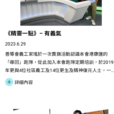
加了健康生活管理系列的拳擊課程。她認為在運動時
感受到快樂，有助於穩定情緒和紓解壓力，更重要的
是社工透過輔導結合健康生活管理元素，讓其慢慢建
立健康生活模式，開始改變心態及願意接觸更多身邊
《精靈一點》– 有義氣
人，提升心理健康的韌性。 「社中有醫」 多方共贏
現時，社福機構主要由社工跟進個案，並在服務使用
2023.6.29
者遇有身體及精神需要時轉介他們到不同的專業或醫
善導會義工家瑤於一次賣旗活動認識本會港康匯的
療機構跟進，這可能導致冗長的等待時間和不必要的
「尋回」跑隊，從此加入本會跑隊定期培訓，於2019
醫療資源消耗。傳統的輔導服務多側重於關注心理或
年更與4位社區義工及14位更生及精神復元人士，一
社會層面的需求，一般會忽略了身體健康的重要性
到新加坡參加10公里跑步比賽，並順利完成賽事。直
詳細內容
有見及此，針對基層社群的服務需求，善導會提出
至今日，家瑤仍會參加跑隊練習，又以義工身份與本
「社中有醫」的策略，建議透過整合現有及增加資源
會更生人士補習及分享做運動所帶來的好處。 若想
配套，為服務高危基層社群的機構提供與健康生活管
解更多，請瀏覽下列報導︰ 香港電台《精靈一點》 –
理相關的駐機構專職醫護人員，將健康生活管理元素
有義氣