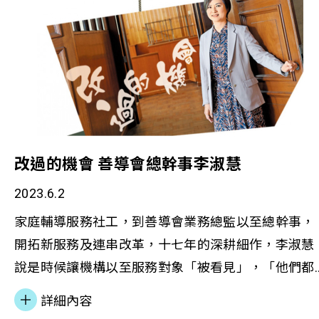
納入社會服務輔導工作中，為服務使用者提供一站式
的「輔導及健康生活管理支援」服務，更全面地和系
統性地照顧服務使用者的需求。 善導會副總幹事(社
會康復及社區教育)李冠美女士表示︰「身心健康是
層社群融入社會的一大原動力；基層社群包括更生人
士、多元族裔人士及精神復元人士的復康之路並不能
僅依賴前線社工提供紓困輔導，能夠整合和善用多方
改過的機會 善導會總幹事李淑慧
面的專業支援服務，才能幫助基層社群從整體上恢復
和重建。現時，基層社群的身心健康明顯需要進一步
2023.6.2
支援，所以我們提出『社中有醫』的策略。」 善導
家庭輔導服務社工，到善導會業務總監以至總幹事，
認為，「社中有醫」能促進社會服務發揮事半功倍的
開拓新服務及連串改革，十七年的深耕細作，李淑慧
作用。李冠美女士指出：「基層社群因着種種個人或
說是時候讓機構以至服務對象「被看見」，「他們都
環境因素，積極度相對不足，未必會主動尋求基層醫
是弱勢中的弱勢，較少獲得社會關注。」她相信預防
詳細內容
療服務。我們社福機構的同工日常接觸不同個案，亦
勝於治療，對準弱勢青年，讓他們不再認定自己只能