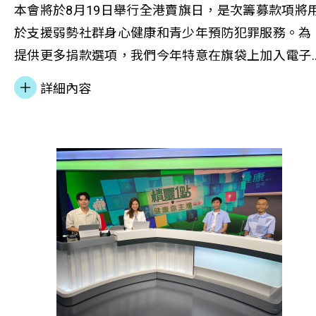
般人士多兩倍半，他們不參與體能活動的普遍原因都
本會將於8月19日舉行全港賣旗日，是次籌募款項將
是因為疲倦及缺乏恆心，而超過一半的多元族裔人士
於支援弱勢社群身心健康和青少年預防犯罪服務。為
表示沒時間參與體能活動。 精神健康方面，調查亦
提供更多捐款選項，我們今年特意在旗袋上加入電子
現更生人士確診精神病患的比率較一般人士為多，當
支付方式，讓大眾在街上買旗時，可用轉數快(FPS)
詳細內容
中確診抑鬱症的比率更是一般人士的五倍；超過五成
PayMe 即時捐款，方便快捷。 相關報導：
受訪基層曾經歷睡眠困擾，當中多元族裔人士情況尤
https://inews.hket.com/article/3587995?r=cpstni
為嚴重。調查結果反映基層社群普遍缺乏自我健康生
https://inews.hket.com/article/3588118?r=cpstni
活管理意識，身心健康需要進一步支援。 過來人分
– 運動改變人生 為更全面了解基層社群在健康生活管
理的服務需求，發布會上邀請了更生人士及多元族裔
人士代表現身說法，分享在社工輔導層面，加上適切
的健康生活管理支援，對於其行為習慣及精神健康改
善如何有著明顯的成效。 更生人士阿強（化名）兩年
前因犯事而被判接受感化，經過安排參與善導會的預