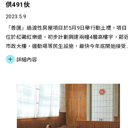
供491伙
2023.5.9
「善匯」過渡性房屋項目於5月9日舉行動土禮，項目
位於紅磡紅樂道，初步計劃興建兩幢4層高樓宇，鄰
市政大樓，運動場等民生設施，最快今年底開始接受
申請。整個項目將採用「組裝合成建築法」，預計於
詳細內容
2024年第二季落成。本會感謝房屋局資助過渡性房屋
項目，為居於不適切居所的有需要家庭提供短期住屋
選擇。 歡迎點擊閱讀相關報導： 4層高預計明年第二
季落成 善導會將建過渡性房屋 (頭條日報) 4層高預計
年第二季落成 善導會將建過渡性房屋 (星島頭條) 紅磡
過渡屋今舉行動土禮 料供491伙年底接受申請 (東網)
紅磡「善匯」過渡屋 近500伙年底可申請 (東方日報)