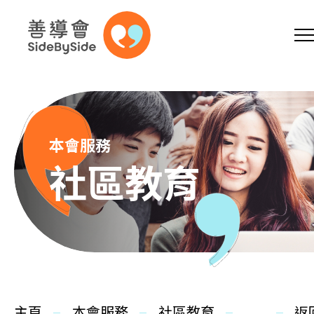
網上商店
捐助支持
參加義工
跳到內容（按回車鍵）
A
A
EN
繁
简
A
本會服務
社區教育
主頁
本會服務
主頁
本會服務
社區教育
返