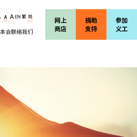
A
EN
繁
简
A
A
网上
捐助
参加
商店
支持
义工
本会
联络我们
机构简介
善导会刊物
职位空缺
招标通告