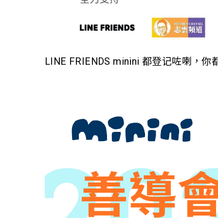
LINE FRIENDS minini 都登记咗