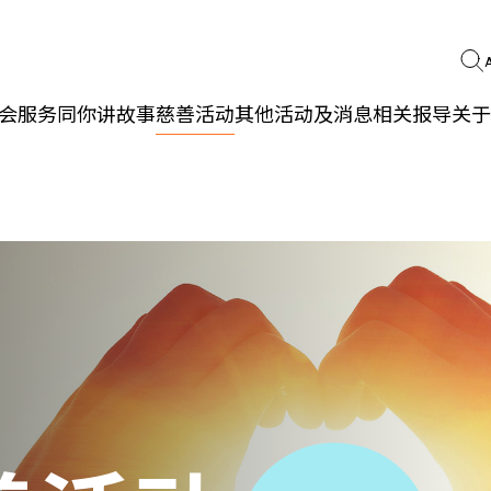
会服务
同你讲故事
慈善活动
其他活动及消息
相关报导
关于
更生同行
精神健康
职能发展
社区教育
多元共融
社区连系