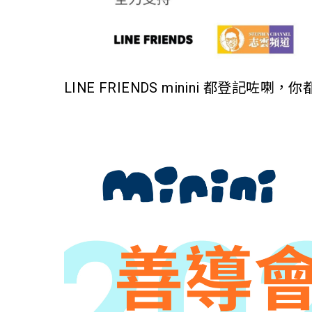
LINE FRIENDS minini 都登記咗