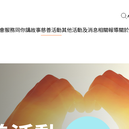
會服務
同你講故事
慈善活動
其他活動及消息
相關報導
關於
更生同行
精神健康
職能發展
社區教育
多元共融
社區連繫