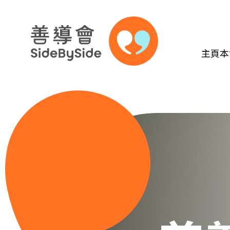
主頁
本
跳到內容（按回車鍵）