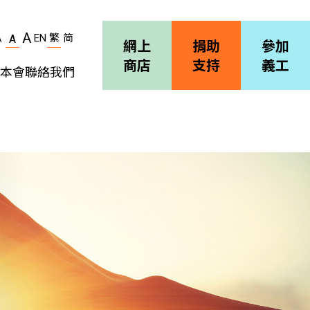
A
EN
繁
简
A
A
網上
捐助
參加
商店
支持
義工
本會
聯絡我們
機構簡介
善導會刊物
職位空缺
招標通告