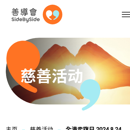
网上商店
捐助支持
参加义工
跳到内容（按回车键）
A
A
EN
繁
简
A
慈善活动
主页
本会服务
主页
慈善活动
全港卖旗日 2024.8.24