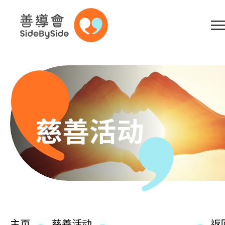
网上商店
捐助支持
参加义工
跳到内容（按回车键）
A
A
EN
繁
简
A
慈善活动
主页
本会服务
主页
慈善活动
返