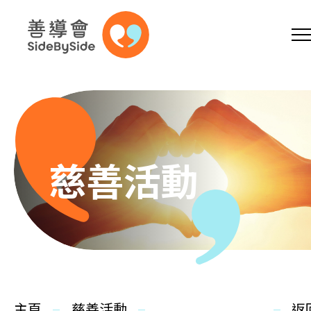
網上商店
捐助支持
參加義工
跳到內容（按回車鍵）
A
A
EN
繁
简
A
慈善活動
主頁
本會服務
主頁
慈善活動
返