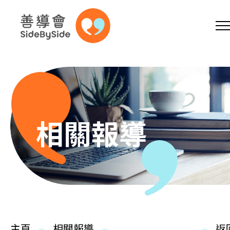
網上商店
捐助支持
參加義工
跳到內容（按回車鍵）
A
A
EN
繁
简
A
相關報導
主頁
本會服務
主頁
相關報導
返