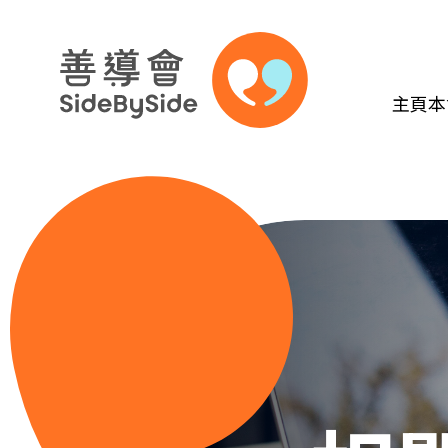
主頁
本
跳到內容（按回車鍵）