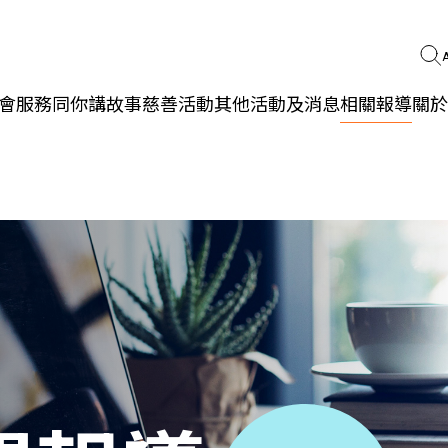
會服務
同你講故事
慈善活動
其他活動及消息
相關報導
關於
更生同行
精神健康
職能發展
社區教育
多元共融
社區連繫