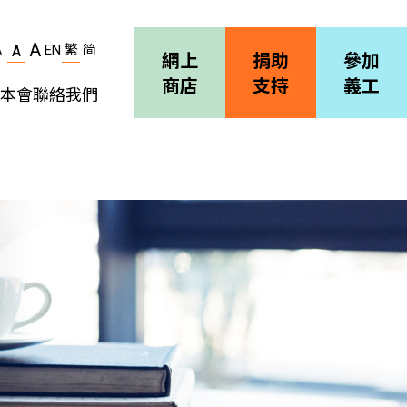
A
EN
繁
简
A
A
網上
捐助
參加
商店
支持
義工
本會
聯絡我們
機構簡介
善導會刊物
職位空缺
招標通告