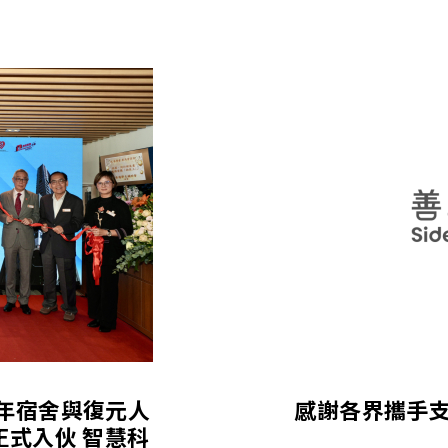
」青年宿舍與復元人
感謝各界攜手
正式入伙 智慧科