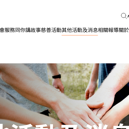
會服務
同你講故事
慈善活動
其他活動及消息
相關報導
關於
更生同行
精神健康
職能發展
社區教育
多元共融
社區連繫