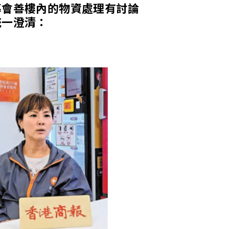
導會善樓內的物資處理有討論
統一澄清：