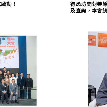
式啟動！
得悉坊間對善
及查詢，本會