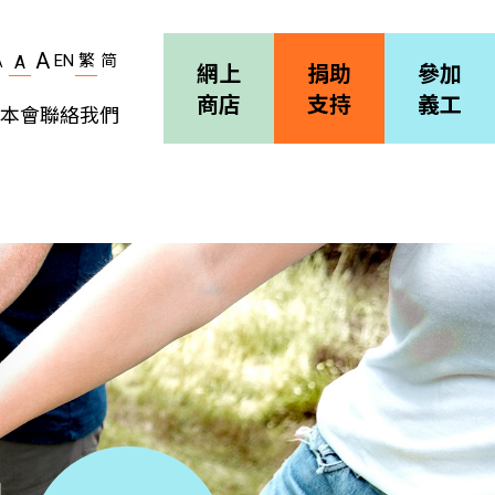
A
EN
繁
简
A
A
網上
捐助
參加
商店
支持
義工
本會
聯絡我們
機構簡介
善導會刊物
職位空缺
招標通告