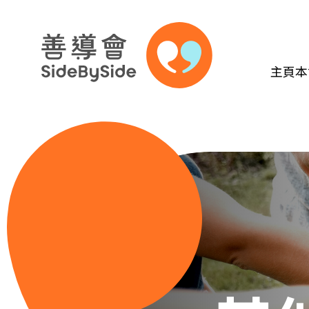
主頁
本
跳到內容（按回車鍵）