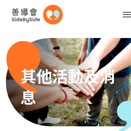
網上商店
捐助支持
參加義工
跳到內容（按回車鍵）
A
A
EN
繁
简
A
其他活動及消
息
主頁
本會服務