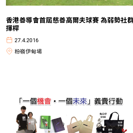
香港善導會首屆慈善高爾夫球賽 為弱勢社
揮桿
27.4.2016
粉嶺伊甸場