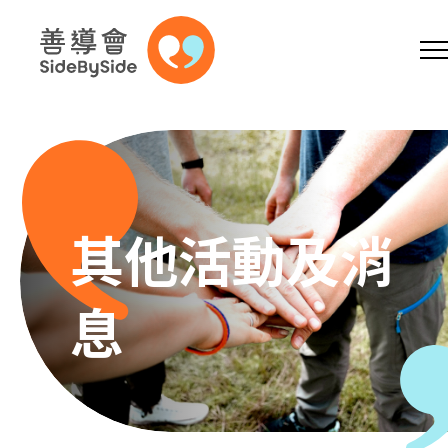
網上商店
捐助支持
參加義工
跳到內容（按回車鍵）
A
A
EN
繁
简
A
其他活動及消
息
主頁
本會服務