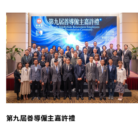
第九屆善導僱主嘉許禮