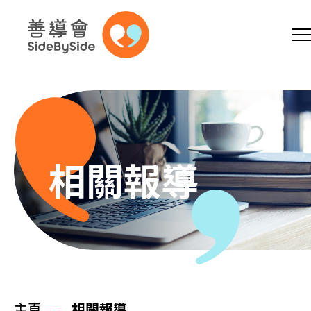
網上商店
捐助支持
參加義工
跳到內容（按回車鍵）
A
A
EN
繁
简
A
相關報導
主頁
本會服務
主頁
相關報導