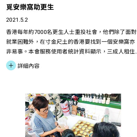
覓安樂窩助更生
2021.5.2
香港每年約7000名更生人士重投社會，他們除了面對
就業困難外，在寸金尺土的香港要找到一個安樂窩亦
非易事。本會服務使用者統計資料顯示，三成人租住
床位、套房、露宿街頭等。 香港善導會總幹事李淑慧
詳細內容
女士早前接受無綫新聞《星期日檔案》訪問，提及本
會除了營運政府資助宿舍外，近年也連繫社會上不同
界別的力量，提供過渡性社會房屋「甦屋」予更生人
士，協助他們在社區獨立生活，遠離損友，建立有意
義和希望的人生。她期望未來可爭取更多資源，解決
更生人士的住屋需要。