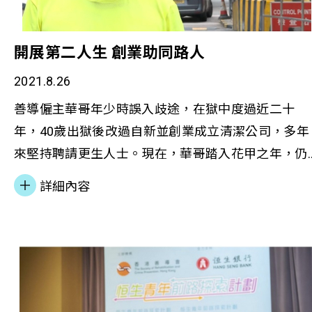
開展第二人生 創業助同路人
2021.8.26
善導僱主華哥年少時誤入歧途，在獄中度過近二十
年，40歲出獄後改過自新並創業成立清潔公司，多年
來堅持聘請更生人士。現在，華哥踏入花甲之年，仍
繼續幫助同路人重回正途，陪伴他們走過更生康復之
詳細內容
路， 本會服務使用者、70歲的榮叔近年在華哥的公
擔任實習生，體現到銀髮更生人士可發揮所長，年長
不等於失去勞動力，也可重回職場。 本會職業發展服
務助理經理司徒杰生先生、華哥及榮叔早前接受無綫
新聞節目《無耆不有》訪問，分享年長更生人士重投
職場的挑戰，以及本會的就業培訓支援服務，冀消除