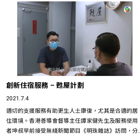
路，期盼讓女兒過好生活。 由香港善導會主辦、恒生
銀行全力支持的「恒生青年前路探索計劃」致力回應
部分青年的學習需要，於學校以外建立一個以體驗為
主的學習平台，讓青年從各自的興趣及能力出發，探
索不同行業現況與發展，學習如何計劃將來及裝備自
己，重新訂立職業及創業的志向，確立並實踐人生目
標。
創新住宿服務 – 甦屋計劃
2021.7.4
適切的支援服務有助更生人士康復，尤其是合適的居
住環境。香港善導會督導主任譚家健先生及服務使用
者坤叔早前接受無綫新聞節目《明珠雜誌》訪問，分