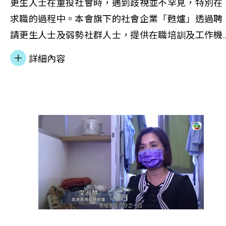
更生人士在重投社會時，遇到歧視並不罕見，特別在
求職的過程中。本會旗下的社會企業「甦爐」透過聘
請更生人士及弱勢社群人士，提供在職培訓及工作機
會，為他們重建自信。 更生人士阿成現於「甦爐」工
詳細內容
作已近5年，雖然最初對做麵包不感興趣，但周圍同
協助他融入新環境，且不時給予支持。他現在變得熱
愛這份工作，從不遲到早退，更加有責任心。「甦
爐」負責人Ken及阿成接受無綫新聞《明珠雜誌》訪
問，分享更生人士求職所面對的困難，及如何合力營
運「甦爐」。