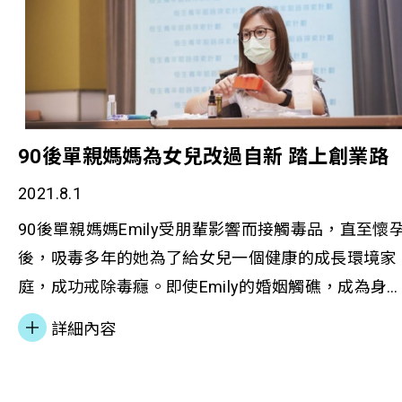
公眾對更生人士的負面標籤。
90後單親媽媽為女兒改過自新 踏上創業路
2021.8.1
90後單親媽媽Emily受朋輩影響而接觸毒品，直至懷
後，吸毒多年的她為了給女兒一個健康的成長環境家
庭，成功戒除毒癮。即使Emily的婚姻觸礁，成為身
兩職的單親媽媽，她為女兒也積極面對，後來得家人
詳細內容
支持參加本會的「恒生青年前路探索計劃」，由零開
始學創業，打造自己的美容生意，欲改寫不一樣的人
生。現在變成美容網店老闆的她，走過曲折的人生