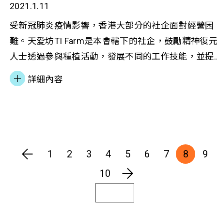
2021.1.11
受新冠肺炎疫情影響，香港大部分的社企面對經營困
難。天愛坊TI Farm是本會轄下的社企，鼓勵精神復
人士透過參與種植活動，發展不同的工作技能，並提
供就業機會。天愛坊最近接受香港電台節目《鏗鏘
詳細內容
集》訪問，分享社企之間如何互相幫忙，在疫境中求
存。
1
2
3
4
5
6
7
8
9
10