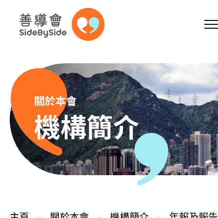
網上商店
捐助支持
參加義工
跳到內容（按回車鍵）
A
A
EN
繁
简
A
關於本會
機構簡介
主頁
本會服務
主頁
關於本會
機構簡介
年報及報